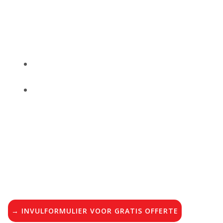
Zoom
$
Bankstel reinigen
$
Bankstel reinigen Bergen op Zoom
→ INVULFORMULIER VOOR GRATIS OFFERTE