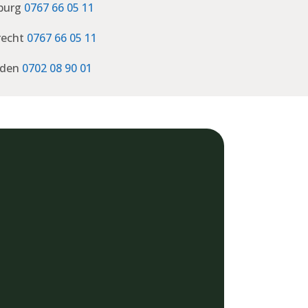
lburg
0767 66 05 11
recht
0767 66 05 11
iden
0702 08 90 01