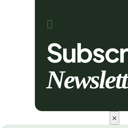

Subscr
Newslett
×