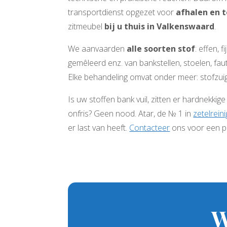
transportdienst opgezet voor
afhalen en 
zitmeubel
bij u thuis in Valkenswaard
.
We aanvaarden
alle soorten stof
: effen, 
gemêleerd enz. van bankstellen, stoelen, faute
Elke behandeling omvat onder meer: stofzui
Is uw stoffen bank vuil, zitten er hardnekkige
onfris? Geen nood. Atar, de № 1 in
zetelreini
er last van heeft.
Contacteer
ons voor een pr
W