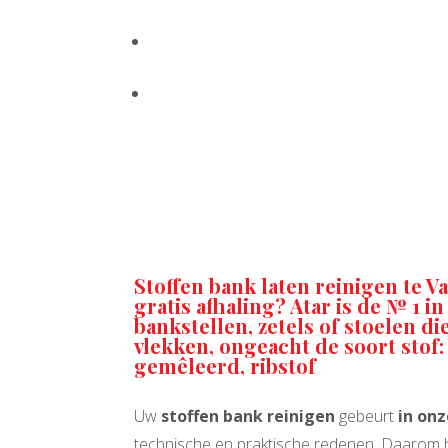
Bankstel reinigen
$
Stoffen bank reinigen
$
Stoffen bank reinigen Valkenswaard
Stoffen bank laten reinigen te 
gratis afhaling? Atar is de № 1 in
bankstellen, zetels of stoelen die 
vlekken, ongeacht de soort stof:
gemêleerd, ribstof
Uw
stoffen bank reinigen
gebeurt
in onz
technische en praktische redenen. Daarom h