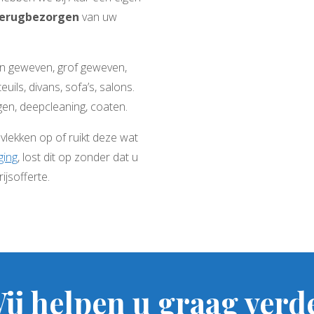
terugbezorgen
van uw
fijn geweven, grof geweven,
uils, divans, sofa’s, salons.
gen, deepcleaning, coaten.
 vlekken op of ruikt deze wat
ging
, lost dit op zonder dat u
ijsofferte.
ij helpen u graag verd